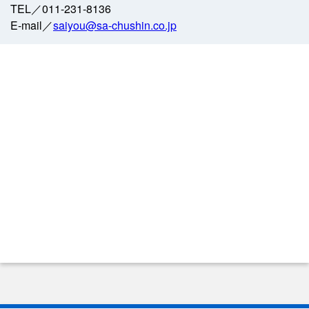
TEL／011-231-8136
E-mail／
saiyou@sa-chushin.co.jp